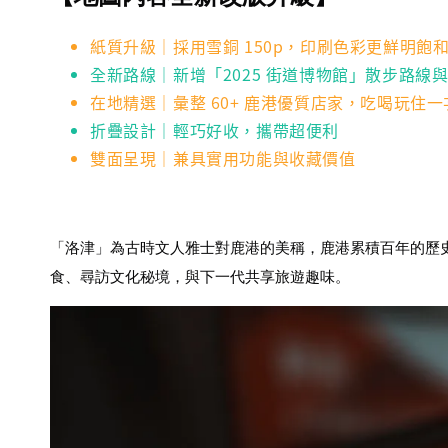
紙質升級｜採用雪銅 150p，印刷色彩更鮮明飽
全新路線｜新增「2025 街道博物館」散步路線
在地精選｜彙整 60+ 鹿港優質店家，吃喝玩住
折疊設計｜輕巧好收，攜帶超便利
雙面呈現｜兼具實用功能與收藏價值
「洛津」為古時文人雅士對鹿港的美稱，鹿港累積百年的歷
食、尋訪文化秘境，與下一代共享旅遊趣味。