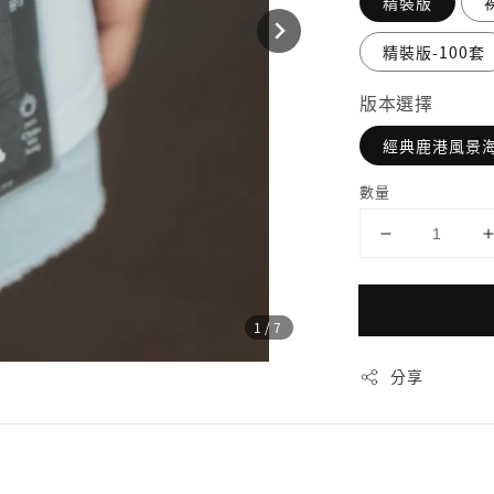
精裝版
精裝版-100套
版本選擇
經典鹿港風景
數量
1
/7
分享