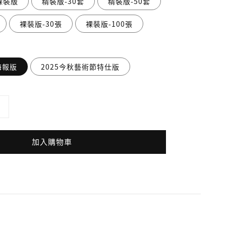
裸裝版
精裝版-30套
精裝版-50套
裸裝版-30張
裸裝版-100張
海報版
2025今秋藝術節特仕版
加入購物車